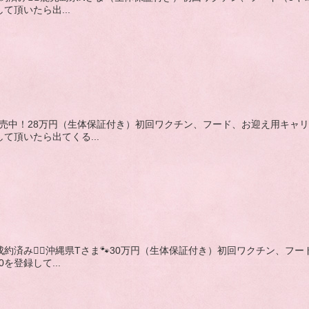
して頂いたら出...
れ,赤,販売中！28万円（生体保証付き）初回ワクチン、フード、お迎え用
録して頂いたら出てくる...
れ,白,成約済み🙇‍♂️沖縄県Tさま🐾30万円（生体保証付き）初回ワクチ
0を登録して...