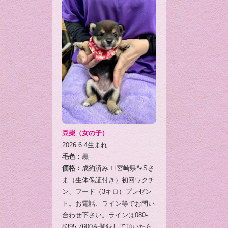
豆柴（女の子）
2026.6.4生まれ
毛色：
黒
価格：
成約済み🙇‍♂️宮崎県🐾Sさ
ま（生体保証付き）初回ワクチ
ン、フード（3キロ）プレゼン
ト。お電話、ライン等でお問い
合わせ下さい。ラインは080-
8395-7600を登録して頂いたら