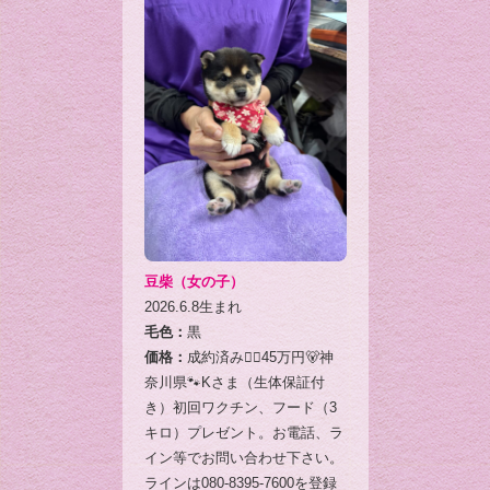
豆柴（女の子）
2026.6.8生まれ
毛色：
黒
価格：
成約済み🙇‍♂️45万円🐻神
奈川県🐾Kさま（生体保証付
き）初回ワクチン、フード（3
キロ）プレゼント。お電話、ラ
イン等でお問い合わせ下さい。
ラインは080-8395-7600を登録