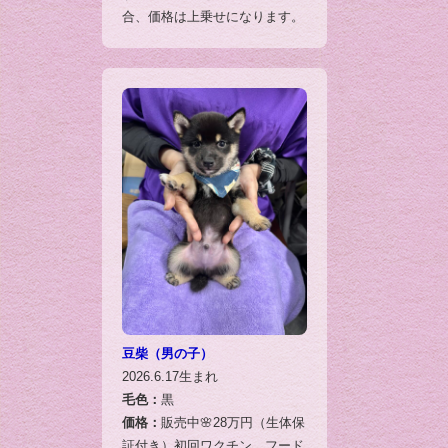
合、価格は上乗せになります。
豆柴（男の子）
2026.6.17生まれ
毛色：
黒
価格：
販売中🌸28万円（生体保
証付き）初回ワクチン、フード