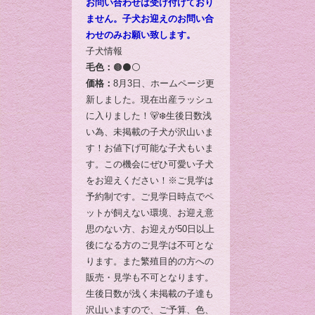
お問い合わせは受け付けており
ません。子犬お迎えのお問い合
わせのみお願い致します。
子犬情報
毛色：
🟤⚫️⚪️
価格：
8月3日、ホームページ更
新しました。現在出産ラッシュ
に入りました！🐻‍❄️生後日数浅
い為、未掲載の子犬が沢山いま
す！お値下げ可能な子犬もいま
す。この機会にぜひ可愛い子犬
をお迎えください！※ご見学は
予約制です。ご見学日時点でペ
ットが飼えない環境、お迎え意
思のない方、お迎えが50日以上
後になる方のご見学は不可とな
ります。また繁殖目的の方への
販売・見学も不可となります。
生後日数が浅く未掲載の子達も
沢山いますので、ご予算、色、