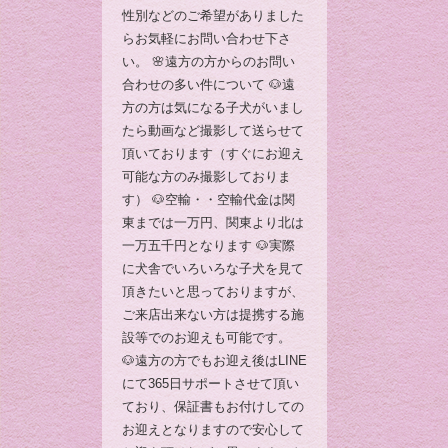
性別などのご希望がありました
らお気軽にお問い合わせ下さ
い。 🌸遠方の方からのお問い
合わせの多い件について 🐶遠
方の方は気になる子犬がいまし
たら動画など撮影して送らせて
頂いております（すぐにお迎え
可能な方のみ撮影しておりま
す） 🐶空輸・・空輸代金は関
東までは一万円、関東より北は
一万五千円となります 🐶実際
に犬舎でいろいろな子犬を見て
頂きたいと思っておりますが、
ご来店出来ない方は提携する施
設等でのお迎えも可能です。
🐶遠方の方でもお迎え後はLINE
にて365日サポートさせて頂い
ており、保証書もお付けしての
お迎えとなりますので安心して