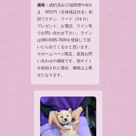
価格：
成約済み🙇‍♂️福岡県🐾Mさ
ま 38万円（生体保証付き）初
回ワクチン、フード（3キロ）
プレゼント。お電話、ライン等
でお問い合わせ下さい。ライン
は080-8395-7600を登録して頂
いたら出てくるかと思います。
※ホームページ限定、直接お問
い合わせの価格です。他サイト
を経由された場合、価格は上乗
せになります。