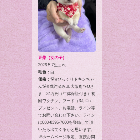
豆柴（女の子）
2026.5.7生まれ
毛色：
白
価格：
🐻‍❄️びっくりドキンちゃ
ん🐻‍❄️成約済み🙇‍♂️大阪府🐾Oさ
ま 34万円（生体保証付き）初
回ワクチン、フード（3キロ）
プレゼント。お電話、ライン等
でお問い合わせ下さい。ライン
は080-8395-7600を登録して頂
いたら出てくるかと思います。
※ホームページ限定、直接お問