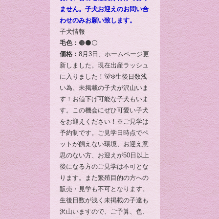
ません。子犬お迎えのお問い合
わせのみお願い致します。
子犬情報
毛色：
🟤⚫️⚪️
価格：
8月3日、ホームページ更
新しました。現在出産ラッシュ
に入りました！🐻‍❄️生後日数浅
い為、未掲載の子犬が沢山いま
す！お値下げ可能な子犬もいま
す。この機会にぜひ可愛い子犬
をお迎えください！※ご見学は
予約制です。ご見学日時点でペ
ットが飼えない環境、お迎え意
思のない方、お迎えが50日以上
後になる方のご見学は不可とな
ります。また繁殖目的の方への
販売・見学も不可となります。
生後日数が浅く未掲載の子達も
沢山いますので、ご予算、色、