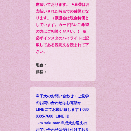
慮頂いております。 ⚫︎豆柴はお
支払いされた時点での確保とな
ります。（譲渡会は現金特価と
しています。カード払いご希望
の方はご相談ください。） ※
必ずインスタのハイライトに記
載してある説明文を読まれて下
さい。
毛色：
価格：
🌸子犬のお問い合わせ・ご見学
のお問い合わせはお電話か
LINEにてお願い致します📱080-
8395-7600 LINE ID
→m.sakuraan※成犬お迎えの
お問い合わせは受け付けており