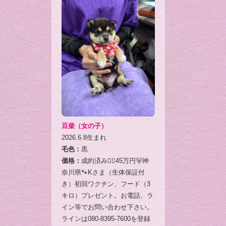
豆柴（女の子）
2026.6.8生まれ
毛色：
黒
価格：
成約済み🙇‍♂️45万円🐻神
奈川県🐾Kさま（生体保証付
き）初回ワクチン、フード（3
キロ）プレゼント。お電話、ラ
イン等でお問い合わせ下さい。
ラインは080-8395-7600を登録