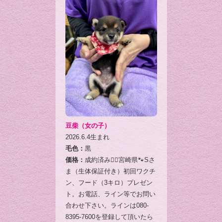
豆柴（女の子）
2026.6.4生まれ
毛色：
黒
価格：
成約済み🙇‍♂️宮崎県🐾Sさ
ま（生体保証付き）初回ワクチ
ン、フード（3キロ）プレゼン
ト。お電話、ライン等でお問い
合わせ下さい。ラインは080-
8395-7600を登録して頂いたら