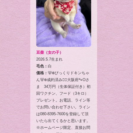
豆柴（女の子）
2026.5.7生まれ
毛色：
白
価格：
🐻‍❄️びっくりドキンちゃ
ん🐻‍❄️成約済み🙇‍♂️大阪府🐾Oさ
ま 34万円（生体保証付き）初
回ワクチン、フード（3キロ）
プレゼント。お電話、ライン等
でお問い合わせ下さい。ライン
は080-8395-7600を登録して頂
いたら出てくるかと思います。
※ホームページ限定、直接お問