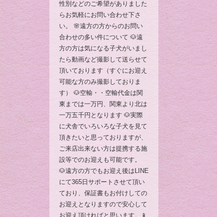
性別などのご希望がありました
らお気軽にお問い合わせ下さ
い。 🌸遠方の方からのお問い
合わせの多い件について 🐶遠
方の方は気になる子犬がいまし
たら動画など撮影して送らせて
頂いております（すぐにお迎え
可能な方のみ撮影しておりま
す） 🐶空輸・・空輸代金は関
東までは一万円、関東より北は
一万五千円となります 🐶実際
に犬舎でいろいろな子犬を見て
頂きたいと思っておりますが、
ご来店出来ない方は提携する施
設等でのお迎えも可能です。
🐶遠方の方でもお迎え後はLINE
にて365日サポートさせて頂い
ており、保証書もお付けしての
お迎えとなりますので安心して
お迎え頂ければと思います。📱