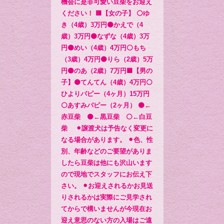
機会に是非可愛い豆柴をお迎え
ください！ 🟥【女の子】 ⚪️ゆ
き（4歳）3万円🟤かえで（4
歳）3万円🟤なずな（4歳）3万
円🟤めい（4歳）4万円⚪️もち
（3歳）4万円🟤りら（2歳）5万
円⚫️のあ（2歳）7万円🟦【男の
子】🟤てんてん（4歳）4万円⚪️
ひよりパピー（4ヶ月）15万円
⚪️あすみパピー（2ヶ月） 🟤←
赤豆柴 ⚫️←黒豆柴 ⚪️←白豆
柴 ⚫︎譲渡犬は予告なく変更に
なる場合があります。 ⚫︎色、性
別、年齢などのご要望がありま
したら豆柴は他にも沢山います
ので現地でスタッフにお伝え下
さい。 ⚫︎お迎えされるかお見送
りされるかは実際にご見学され
てからで構いませんが今現在お
迎え意思のない方の入場はご遠