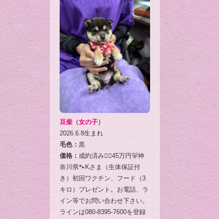
豆柴（女の子）
2026.6.8生まれ
毛色：
黒
価格：
成約済み🙇‍♂️45万円🐻神
奈川県🐾Kさま（生体保証付
き）初回ワクチン、フード（3
キロ）プレゼント。お電話、ラ
イン等でお問い合わせ下さい。
ラインは080-8395-7600を登録