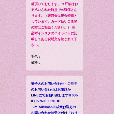
慮頂いております。 ⚫︎豆柴はお
支払いされた時点での確保とな
ります。（譲渡会は現金特価と
しています。カード払いご希望
の方はご相談ください。） ※
必ずインスタのハイライトに記
載してある説明文を読まれて下
さい。
毛色：
価格：
🌸子犬のお問い合わせ・ご見学
のお問い合わせはお電話か
LINEにてお願い致します📱080-
8395-7600 LINE ID
→m.sakuraan※成犬お迎えの
お問い合わせは受け付けており