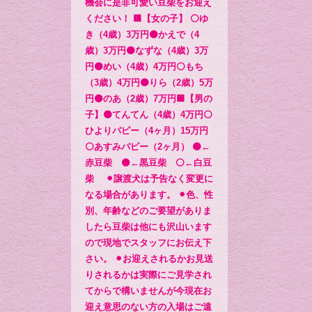
機会に是非可愛い豆柴をお迎え
ください！ 🟥【女の子】 ⚪️ゆ
き（4歳）3万円🟤かえで（4
歳）3万円🟤なずな（4歳）3万
円🟤めい（4歳）4万円⚪️もち
（3歳）4万円🟤りら（2歳）5万
円⚫️のあ（2歳）7万円🟦【男の
子】🟤てんてん（4歳）4万円⚪️
ひよりパピー（4ヶ月）15万円
⚪️あすみパピー（2ヶ月） 🟤←
赤豆柴 ⚫️←黒豆柴 ⚪️←白豆
柴 ⚫︎譲渡犬は予告なく変更に
なる場合があります。 ⚫︎色、性
別、年齢などのご要望がありま
したら豆柴は他にも沢山います
ので現地でスタッフにお伝え下
さい。 ⚫︎お迎えされるかお見送
りされるかは実際にご見学され
てからで構いませんが今現在お
迎え意思のない方の入場はご遠