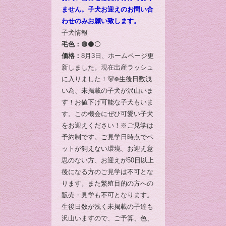
ません。子犬お迎えのお問い合
わせのみお願い致します。
子犬情報
毛色：
🟤⚫️⚪️
価格：
8月3日、ホームページ更
新しました。現在出産ラッシュ
に入りました！🐻‍❄️生後日数浅
い為、未掲載の子犬が沢山いま
す！お値下げ可能な子犬もいま
す。この機会にぜひ可愛い子犬
をお迎えください！※ご見学は
予約制です。ご見学日時点でペ
ットが飼えない環境、お迎え意
思のない方、お迎えが50日以上
後になる方のご見学は不可とな
ります。また繁殖目的の方への
販売・見学も不可となります。
生後日数が浅く未掲載の子達も
沢山いますので、ご予算、色、