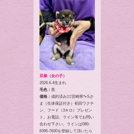
豆柴（女の子）
2026.6.4生まれ
毛色：
黒
価格：
成約済み🙇‍♂️宮崎県🐾Sさ
ま（生体保証付き）初回ワクチ
ン、フード（3キロ）プレゼン
ト。お電話、ライン等でお問い
合わせ下さい。ラインは080-
8395-7600を登録して頂いたら