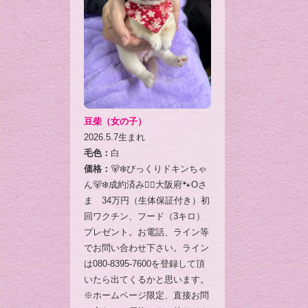
豆柴（女の子）
2026.5.7生まれ
毛色：
白
価格：
🐻‍❄️びっくりドキンちゃ
ん🐻‍❄️成約済み🙇‍♂️大阪府🐾Oさ
ま 34万円（生体保証付き）初
回ワクチン、フード（3キロ）
プレゼント。お電話、ライン等
でお問い合わせ下さい。ライン
は080-8395-7600を登録して頂
いたら出てくるかと思います。
※ホームページ限定、直接お問