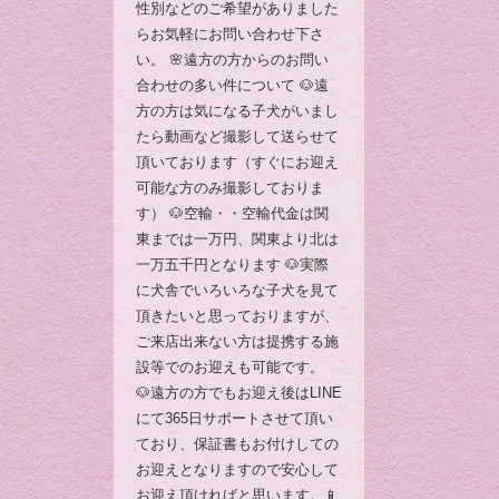
性別などのご希望がありました
らお気軽にお問い合わせ下さ
い。 🌸遠方の方からのお問い
合わせの多い件について 🐶遠
方の方は気になる子犬がいまし
たら動画など撮影して送らせて
頂いております（すぐにお迎え
可能な方のみ撮影しておりま
す） 🐶空輸・・空輸代金は関
東までは一万円、関東より北は
一万五千円となります 🐶実際
に犬舎でいろいろな子犬を見て
頂きたいと思っておりますが、
ご来店出来ない方は提携する施
設等でのお迎えも可能です。
🐶遠方の方でもお迎え後はLINE
にて365日サポートさせて頂い
ており、保証書もお付けしての
お迎えとなりますので安心して
お迎え頂ければと思います。📱