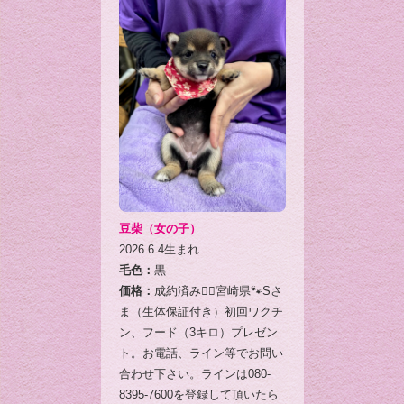
豆柴（女の子）
2026.6.4生まれ
毛色：
黒
価格：
成約済み🙇‍♂️宮崎県🐾Sさ
ま（生体保証付き）初回ワクチ
ン、フード（3キロ）プレゼン
ト。お電話、ライン等でお問い
合わせ下さい。ラインは080-
8395-7600を登録して頂いたら