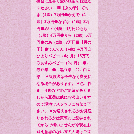
機会に是非可愛い豆柴をお迎え
ください！ 🟥【女の子】 ⚪️ゆ
き（4歳）3万円🟤かえで（4
歳）3万円🟤なずな（4歳）3万
円🟤めい（4歳）4万円⚪️もち
（3歳）4万円🟤りら（2歳）5万
円⚫️のあ（2歳）7万円🟦【男の
子】🟤てんてん（4歳）4万円⚪️
ひよりパピー（4ヶ月）15万円
⚪️あすみパピー（2ヶ月） 🟤←
赤豆柴 ⚫️←黒豆柴 ⚪️←白豆
柴 ⚫︎譲渡犬は予告なく変更に
なる場合があります。 ⚫︎色、性
別、年齢などのご要望がありま
したら豆柴は他にも沢山います
ので現地でスタッフにお伝え下
さい。 ⚫︎お迎えされるかお見送
りされるかは実際にご見学され
てからで構いませんが今現在お
迎え意思のない方の入場はご遠