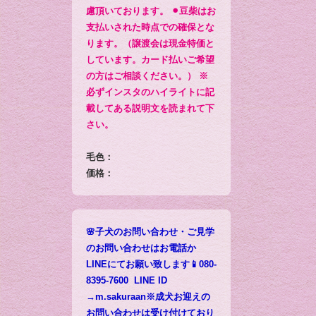
慮頂いております。 ⚫︎豆柴はお
支払いされた時点での確保とな
ります。（譲渡会は現金特価と
しています。カード払いご希望
の方はご相談ください。） ※
必ずインスタのハイライトに記
載してある説明文を読まれて下
さい。
毛色：
価格：
🌸子犬のお問い合わせ・ご見学
のお問い合わせはお電話か
LINEにてお願い致します📱080-
8395-7600 LINE ID
→m.sakuraan※成犬お迎えの
お問い合わせは受け付けており