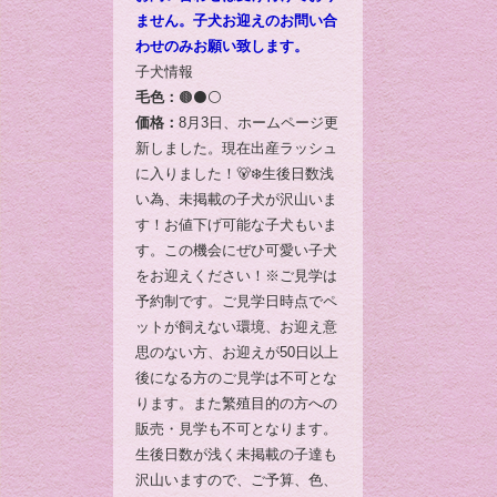
ません。子犬お迎えのお問い合
わせのみお願い致します。
子犬情報
毛色：
🟤⚫️⚪️
価格：
8月3日、ホームページ更
新しました。現在出産ラッシュ
に入りました！🐻‍❄️生後日数浅
い為、未掲載の子犬が沢山いま
す！お値下げ可能な子犬もいま
す。この機会にぜひ可愛い子犬
をお迎えください！※ご見学は
予約制です。ご見学日時点でペ
ットが飼えない環境、お迎え意
思のない方、お迎えが50日以上
後になる方のご見学は不可とな
ります。また繁殖目的の方への
販売・見学も不可となります。
生後日数が浅く未掲載の子達も
沢山いますので、ご予算、色、