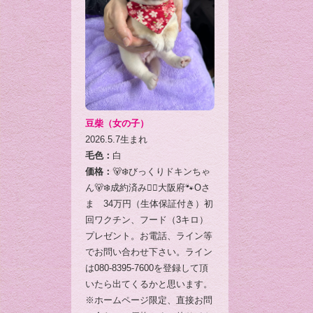
豆柴（女の子）
2026.5.7生まれ
毛色：
白
価格：
🐻‍❄️びっくりドキンちゃ
ん🐻‍❄️成約済み🙇‍♂️大阪府🐾Oさ
ま 34万円（生体保証付き）初
回ワクチン、フード（3キロ）
プレゼント。お電話、ライン等
でお問い合わせ下さい。ライン
は080-8395-7600を登録して頂
いたら出てくるかと思います。
※ホームページ限定、直接お問