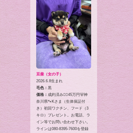
豆柴（女の子）
2026.6.8生まれ
毛色：
黒
価格：
成約済み🙇‍♂️45万円🐻神
奈川県🐾Kさま（生体保証付
き）初回ワクチン、フード（3
キロ）プレゼント。お電話、ラ
イン等でお問い合わせ下さい。
ラインは080-8395-7600を登録