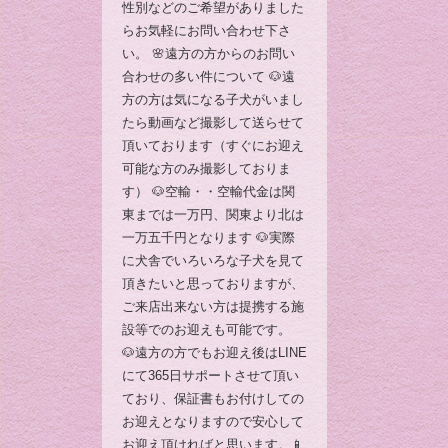
性別などのご希望がありました
らお気軽にお問い合わせ下さ
い。 🌸遠方の方からのお問い
合わせの多い件について 🐶遠
方の方は気になる子犬がいまし
たら動画など撮影して送らせて
頂いております（すぐにお迎え
可能な方のみ撮影しておりま
す） 🐶空輸・・空輸代金は関
東までは一万円、関東より北は
一万五千円となります 🐶実際
に犬舎でいろいろな子犬を見て
頂きたいと思っておりますが、
ご来店出来ない方は提携する施
設等でのお迎えも可能です。
🐶遠方の方でもお迎え後はLINE
にて365日サポートさせて頂い
ており、保証書もお付けしての
お迎えとなりますので安心して
お迎え頂ければと思います。📱