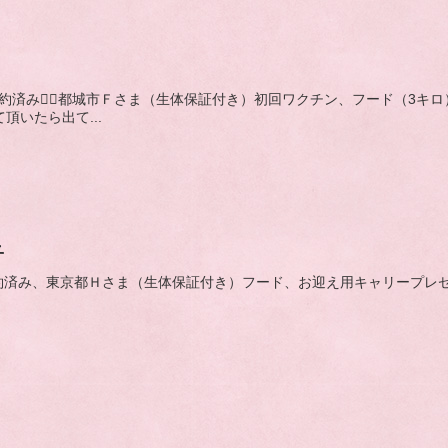
,白,成約済み🙇‍♂️都城市Ｆさま（生体保証付き）初回ワクチン、フード
て頂いたら出て...
子
,赤,成約済み、東京都Ｈさま（生体保証付き）フード、お迎え用キャリープ