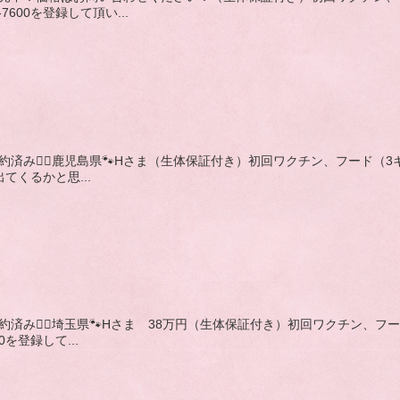
7600を登録して頂い...
,赤,成約済み🙇‍♂️鹿児島県🐾Hさま（生体保証付き）初回ワクチン、フ
出てくるかと思...
,赤,成約済み🙇‍♂️埼玉県🐾Hさま 38万円（生体保証付き）初回ワク
0を登録して...